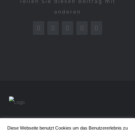
Teilen Sie diesen Beitrag mit
anderen
Facebook
Twitter
LinkedIn
WhatsApp
E-
Mail
© Copyright 2020 | Thorsten Hasse FOTOGRAFIE | All Rights
Diese Webseite benutzt Cookies um das Benutzererlebnis zu
Reserved |
Impressum
|
Datenschutz
|
AGB