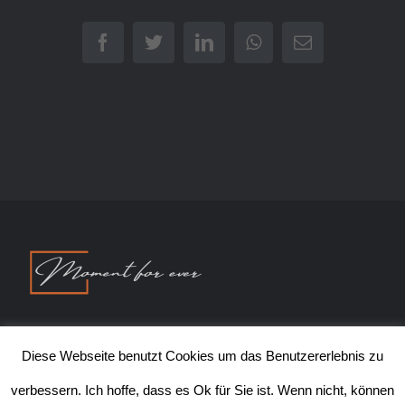
Facebook
Twitter
LinkedIn
WhatsApp
E-
Mail
© Copyright 2020 | Thorsten Hasse FOTOGRAFIE | All Rights
Diese Webseite benutzt Cookies um das Benutzererlebnis zu
Reserved |
Impressum
|
Datenschutz
|
AGB
verbessern. Ich hoffe, dass es Ok für Sie ist. Wenn nicht, können