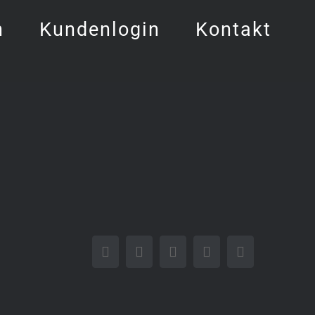
h
Kundenlogin
Kontakt
Facebook
Twitter
LinkedIn
WhatsApp
E-
Mail