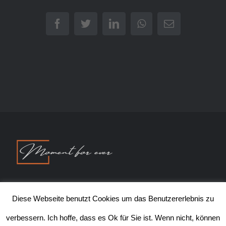
Facebook
Twitter
LinkedIn
WhatsApp
E-
Mail
© Copyright 2020 | Thorsten Hasse FOTOGRAFIE | All Rights
Diese Webseite benutzt Cookies um das Benutzererlebnis zu
Reserved |
Impressum
|
Datenschutz
|
AGB
verbessern. Ich hoffe, dass es Ok für Sie ist. Wenn nicht, können